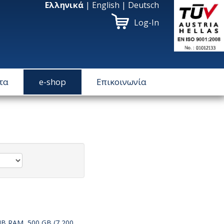
Ελληνικά
|
English
|
Deutsch
Log-In
τα
e-shop
Επικοινωνία
MB RAM, 500 GB (7,200