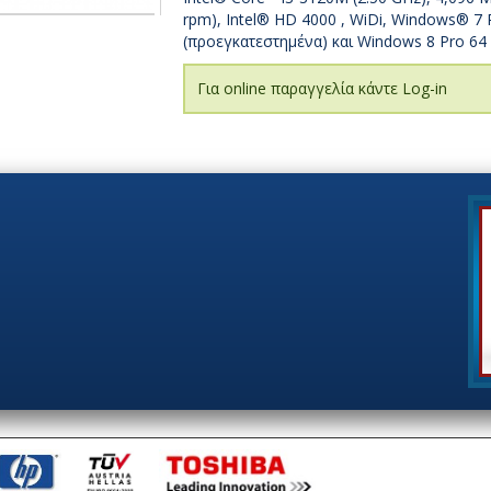
rpm), Intel® HD 4000 , WiDi, Windows® 7 P
(προεγκατεστημένα) και Windows 8 Pro 64 
Για online παραγγελία κάντε Log-in