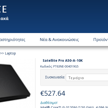
CE
ιακά
αστηριότητες
Νέα & Ανακοινώσεις
Προϊόν
>>
Laptop
Satellite Pro A50-A-10K
Κωδικός: PT63NE-004019G5
Συσκευασία:
€527.64
Διαθέσιμο!
Intel® Core™ i3-3120M (2.50 GHz), 4,096 