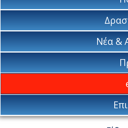
Δρασ
Νέα & 
Π
Επι