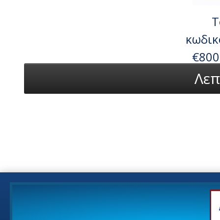
T
κωδικ
€800
Λεπ