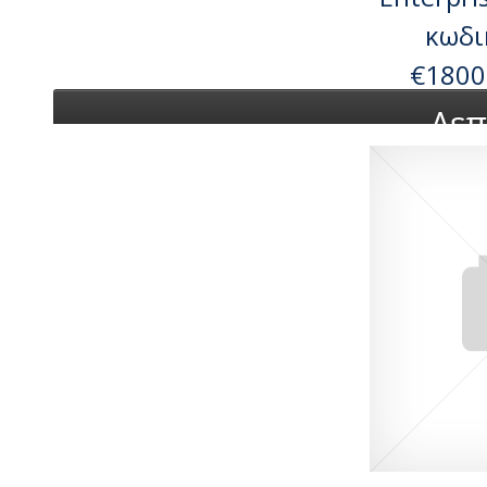
κωδι
€1800
Λεπ