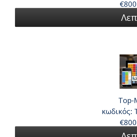
€800
Λεπ
Top-M
κωδικός: 
€800
Λεπ