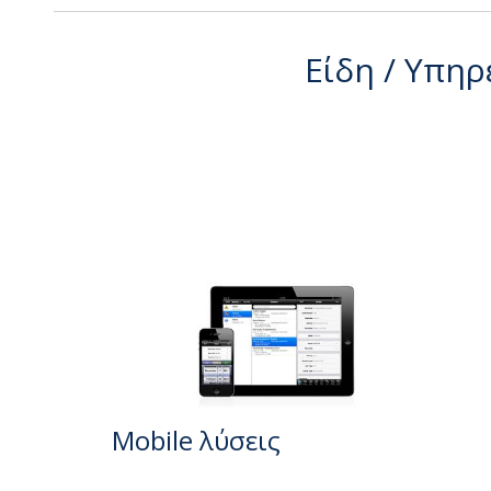
Είδη / Υπηρ
Μοbile λύσεις