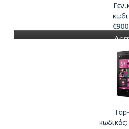
Γενι
κωδι
€900
Λεπ
Top-
κωδικός: